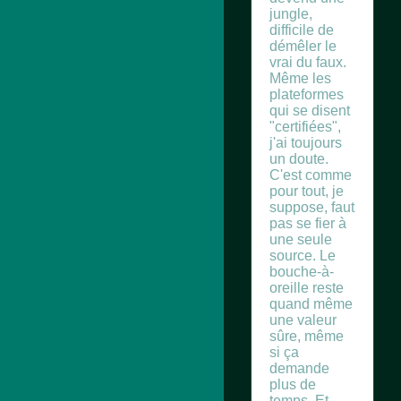
jungle,
difficile de
démêler le
vrai du faux.
Même les
plateformes
qui se disent
"certifiées",
j'ai toujours
un doute.
C'est comme
pour tout, je
suppose, faut
pas se fier à
une seule
source. Le
bouche-à-
oreille reste
quand même
une valeur
sûre, même
si ça
demande
plus de
temps. Et