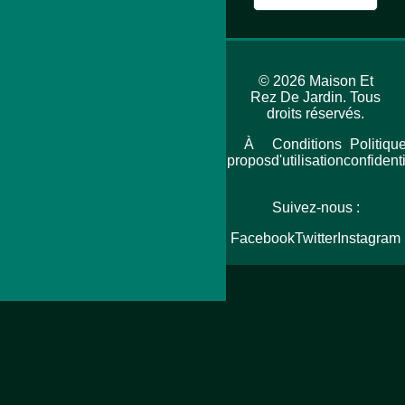
© 2026 Maison Et
Rez De Jardin. Tous
droits réservés.
Accueil
Plan
À
Conditions
Politiqu
du
propos
d'utilisation
confidenti
site
Suivez-nous :
Facebook
Twitter
Instagram