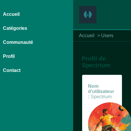
Accueil
Catégories
Accueil
>
Users
Communauté
Profil
Profil de
Spectrium
Contact
Nom
d'utilisateur
:
Spectrium