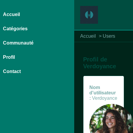
Accueil
Catégories
Accueil
>
Users
Communauté
Profil
Profil de
Verdoyance
Contact
Nom
d'utilisateur
:
Verdoyance