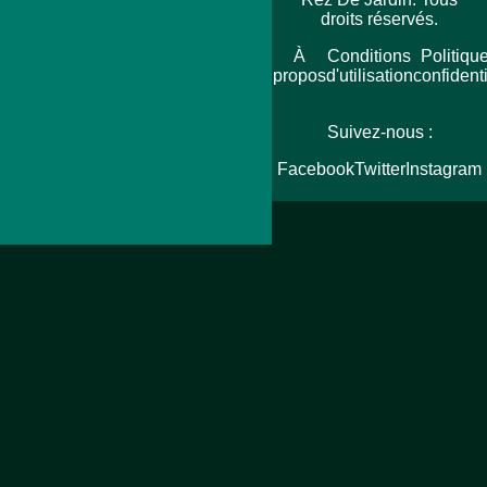
droits réservés.
Accueil
Plan
À
Conditions
Politiqu
du
propos
d'utilisation
confidenti
site
Suivez-nous :
Facebook
Twitter
Instagram