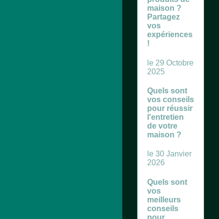
maison ?
Partagez
vos
expériences
!
le 29 Octobre
2025
Quels sont
vos conseils
pour réussir
l'entretien
de votre
maison ?
le 30 Janvier
2026
Quels sont
vos
meilleurs
conseils
pour